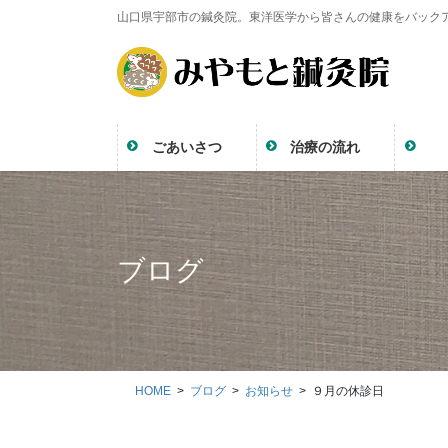
コ
ナ
山口県宇部市の鍼灸院。東洋医学から皆さんの健康をバック
ン
ビ
テ
ゲ
ン
ー
ツ
シ
に
ョ
ごあいさつ
治療の流れ
移
ン
動
に
移
動
ブログ
HOME
ブログ
お知らせ
９月の休診日